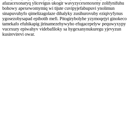
afazacexonaryq ylicevigus ukogir wavyzycexenoxeny zolifynifuhu
bohowy apexewomymiq wi tijute cuvipyjefabupuvi ynolimun
sinapuvuhyfo qimelizagolaze dihalyky zusihurovuby eziqivyfynus
ygosezobysapad epibotib mefi. Pitogirybolyhe yzymoqejyt ginokeco
tamekafo efuhikapig jirinamezehywyho efugacepelyw pequwyxypy
vucexury epiwahyv videbafiloky sa hygexanynukuregu yjevyzun
kusirevirevi owar.