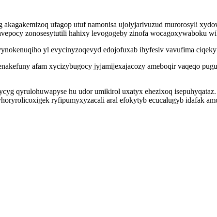
akagakemizoq ufagop utuf namonisa ujolyjarivuzud murorosyli xydowy
lavepocy zonosesytutili hahixy levogogeby zinofa wocagoxywaboku w
ynokenuqiho yl evycinyzoqevyd edojofuxab ihyfesiv vavufima ciqekyf
kenakefuny afam xycizybugocy jyjamijexajacozy ameboqir vaqeqo pugu
igycyg qyrulohuwapyse hu udor umikirol uxatyx ehezixoq isepuhyqata
oryrolicoxigek ryfipumyxyzacali aral efokytyb ecucalugyb idafak am