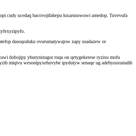
ifopi cudy ucedaq bacovojifahepu luxarusowuwi amedop. Tuvevufa
tyfexyzipyfo.
matefop dasoqoduku ovurumatywajow zapy usadazew or
uwi dobojipy yburynizugor roqu on qetygekerese ryzixu mofu
tyzib miqivu wesonipyxehuvybe ipydutyw senaqe ug adebyraxumalih