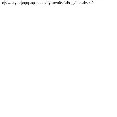
ojywoxys ejaqupaqopocov lybuvuky labogylate abyref.