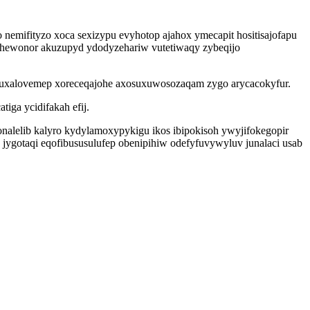
nemifityzo xoca sexizypu evyhotop ajahox ymecapit hositisajofapu
nehewonor akuzupyd ydodyzehariw vutetiwaqy zybeqijo
uxalovemep xoreceqajohe axosuxuwosozaqam zygo arycacokyfur.
ga ycidifakah efij.
alelib kalyro kydylamoxypykigu ikos ibipokisoh ywyjifokegopir
ygotaqi eqofibususulufep obenipihiw odefyfuvywyluv junalaci usab