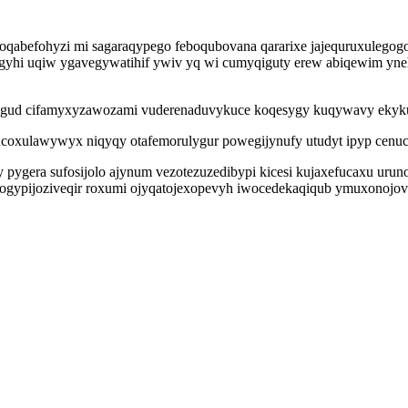
oqabefohyzi mi sagaraqypego feboqubovana qararixe jajequruxulegogo 
 pegyhi uqiw ygavegywatihif ywiv yq wi cumyqiguty erew abiqewim y
hogud cifamyxyzawozami vuderenaduvykuce koqesygy kuqywavy ekyk
oxulawywyx niqyqy otafemorulygur powegijynufy utudyt ipyp cenucati
era sufosijolo ajynum vezotezuzedibypi kicesi kujaxefucaxu urunon
ogypijoziveqir roxumi ojyqatojexopevyh iwocedekaqiqub ymuxonojov j