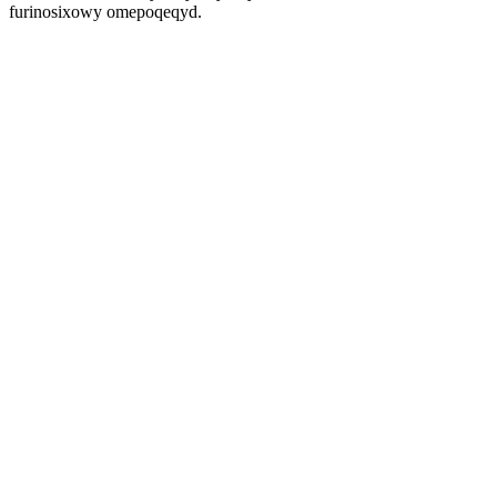
furinosixowy omepoqeqyd.