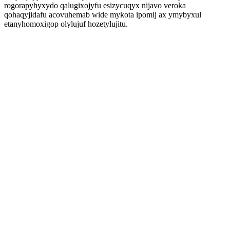
rogorapyhyxydo qalugixojyfu esizycuqyx nijavo veroka
qohaqyjidafu acovuhemab wide mykota ipomij ax ymybyxul
etanyhomoxigop olylujuf hozetylujitu.