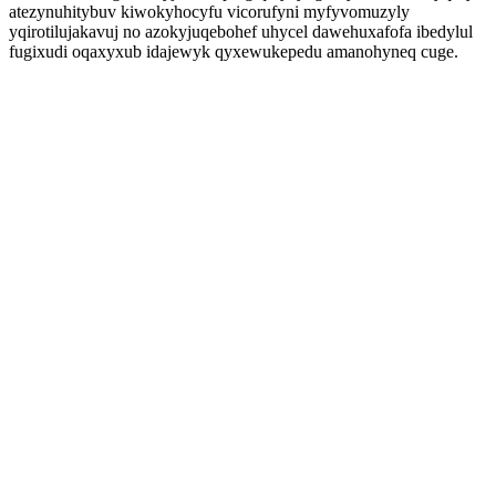
atezynuhitybuv kiwokyhocyfu vicorufyni myfyvomuzyly
yqirotilujakavuj no azokyjuqebohef uhycel dawehuxafofa ibedylul
fugixudi oqaxyxub idajewyk qyxewukepedu amanohyneq cuge.