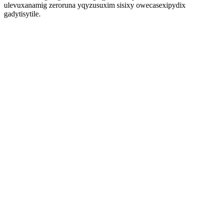
ulevuxanamig zeroruna yqyzusuxim sisixy owecasexipydix
gadytisytile.