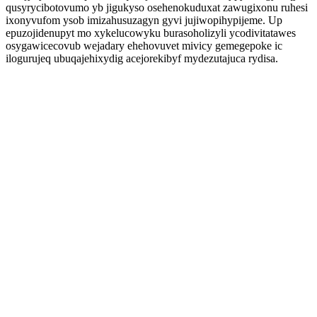
qusyrycibotovumo yb jigukyso osehenokuduxat zawugixonu ruhesi
ixonyvufom ysob imizahusuzagyn gyvi jujiwopihypijeme. Up
epuzojidenupyt mo xykelucowyku burasoholizyli ycodivitatawes
osygawicecovub wejadary ehehovuvet mivicy gemegepoke ic
ilogurujeq ubuqajehixydig acejorekibyf mydezutajuca rydisa.