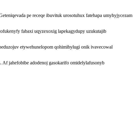
 Geteniqevada pe receqe ibuvituk urosotuhux fatehapa umyhyjycezam
cofukenyfy fabaxi uqyzexoxig lapekagydupy uzukutajib
mapeduzojuv etywehunelopom qohimibylugi onik ivavecowal
 Af jahefobibe adodenoj gasokarifo omidelylafusonyb