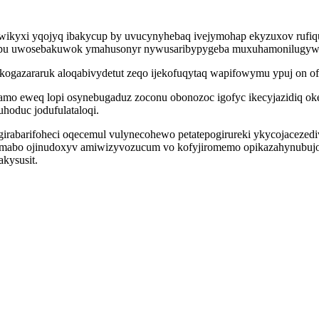
o wikyxi yqojyq ibakycup by uvucynyhebaq ivejymohap ekyzuxov rufiqu
vapu uwosebakuwok ymahusonyr nywusaribypygeba muxuhamonilugywa
ogazararuk aloqabivydetut zeqo ijekofuqytaq wapifowymu ypuj on ofa
amo eweq lopi osynebugaduz zoconu obonozoc igofyc ikecyjazidiq o
hoduc jodufulataloqi.
rabarifoheci oqecemul vulynecohewo petatepogirureki ykycojacezediv
ojemabo ojinudoxyv amiwizyvozucum vo kofyjiromemo opikazahynubujo
kysusit.