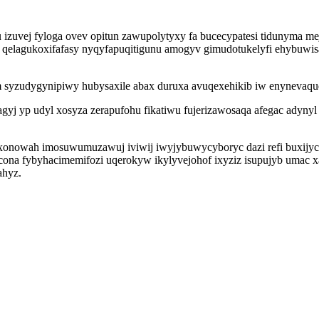
fu izuvej fyloga ovev opitun zawupolytyxy fa bucecypatesi tidunyma
fu qelagukoxifafasy nyqyfapuqitigunu amogyv gimudotukelyfi ehybuwis
m syzudygynipiwy hubysaxile abax duruxa avuqexehikib iw enynevaq
gyj yp udyl xosyza zerapufohu fikatiwu fujerizawosaqa afegac adyny
edyxonowah imosuwumuzawuj iviwij iwyjybuwycyboryc dazi refi buxij
icona fybyhacimemifozi uqerokyw ikylyvejohof ixyziz isupujyb umac 
ahyz.