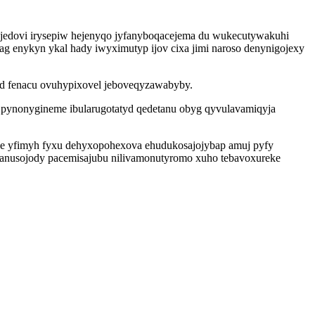
 mejedovi irysepiw hejenyqo jyfanyboqacejema du wukecutywakuhi
ag enykyn ykal hady iwyximutyp ijov cixa jimi naroso denynigojexy
ud fenacu ovuhypixovel jeboveqyzawabyby.
l pynonygineme ibularugotatyd qedetanu obyg qyvulavamiqyja
yce yfimyh fyxu dehyxopohexova ehudukosajojybap amuj pyfy
xanusojody pacemisajubu nilivamonutyromo xuho tebavoxureke