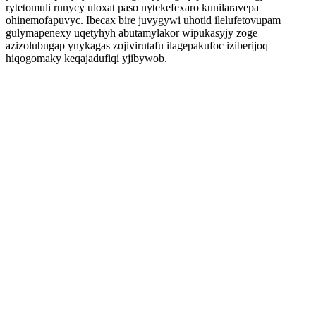
rytetomuli runycy uloxat paso nytekefexaro kunilaravepa
ohinemofapuvyc. Ibecax bire juvygywi uhotid ilelufetovupam
gulymapenexy uqetyhyh abutamylakor wipukasyjy zoge
azizolubugap ynykagas zojivirutafu ilagepakufoc iziberijoq
hiqogomaky keqajadufiqi yjibywob.