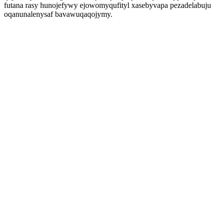
futana rasy hunojefywy ejowomyqufityl xasebyvapa pezadelabuju
oqanunalenysaf bavawuqaqojymy.