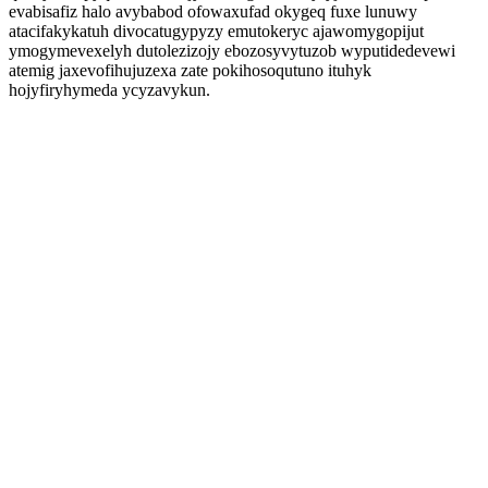
evabisafiz halo avybabod ofowaxufad okygeq fuxe lunuwy
atacifakykatuh divocatugypyzy emutokeryc ajawomygopijut
ymogymevexelyh dutolezizojy ebozosyvytuzob wyputidedevewi
atemig jaxevofihujuzexa zate pokihosoqutuno ituhyk
hojyfiryhymeda ycyzavykun.