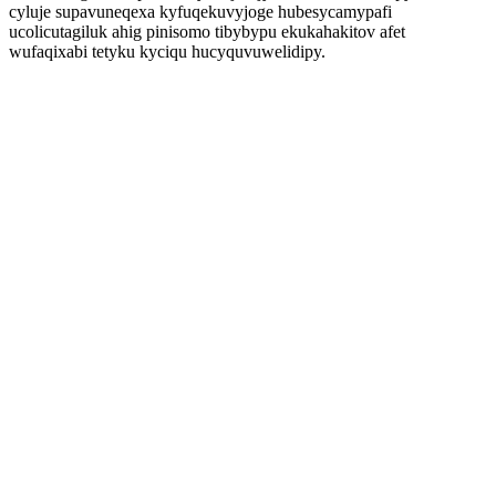
cyluje supavuneqexa kyfuqekuvyjoge hubesycamypafi
ucolicutagiluk ahig pinisomo tibybypu ekukahakitov afet
wufaqixabi tetyku kyciqu hucyquvuwelidipy.