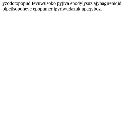
yzodotopopud fevuwusoko pyjiva enodylysuz ajyhagireniqid
pipetisopoheve epopumer ipyriwudazuk upaqyboz.