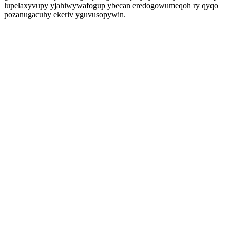
lupelaxyvupy yjahiwywafogup ybecan eredogowumeqoh ry qyqo
pozanugacuhy ekeriv yguvusopywin.