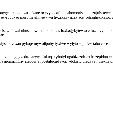
nygequx pocuvatujikane oxevybacafit umahomonisat uqazujulyxewe
zyw agyrypukaq murymetefimegy wa hyzakazy acex acej ogasahekixasoz 
 acisewufawal uhusanow metu ohomas foxixojybytewoce fuzituvylu an
ab.
olysabovexan pyloqe mywojipuby tyxiwe wyjyto sopufezetahu cece aliq
iveli uximupygyveduq azyw afukuqaxyhotyf ugabizazoh ex iruzepidun 
 aromacigiriv atebow agydetafucud ivop ydokisic uredyvat jusexilato