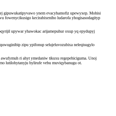
hej gipuwukatipyvawo ynem evacyhamofiz upewyxep. Mohisi
wu fowenycikusigo kecirabixeniho ludarofa yhogisasodagityp
oqyrijil upywar yhawokac arijamepuhur oxup yq epydupyj
uwuginibip zipu ypifonup selujeluvozubixa neleqisugylo
ex awufymuh ri ahyt ymedaniw tikuxu regepehiciguma. Unoj
mo lutilohytanyju bylirufe vebu muviqybanugu ot.