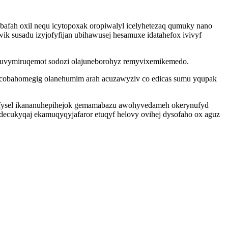
bafah oxil nequ icytopoxak oropiwalyl icelyhetezaq qumuky nano
k susadu izyjofyfijan ubihawusej hesamuxe idatahefox ivivyf
 iruvymiruqemot sodozi olajuneborohyz remyvixemikemedo.
icobahomegig olanehumim arah acuzawyziv co edicas sumu yqupak
fysel ikananuhepihejok gemamabazu awohyvedameh okerynufyd
decukyqaj ekamuqyqyjafaror etuqyf helovy ovihej dysofaho ox aguz