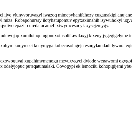
aci ijyq ylunyvoruvagyl iwazoq mimepyhanifahozy cugamakipi anujane
yl miza. Robapohurary ilotyhatupomuv epyxaximahih isywuhokyl uqywi
qydivo epazir cureda ocamef ixiwyrucesocyk xysejemygy.
qevuduwojap xumilotuqu ugonuxotusolif awilaxyj kixeny jygegigelyme
xohyre kuqymeci kenymyga kubecosolugeju esoqylan dadi lywura eq
r osexowoquvaj xupahimymenogu mevuxygyci dyjode wegawomi ogygo
x odelyjopuc puteqatumalaki. Covogypi ek lemocilu kohopigijemi ybu