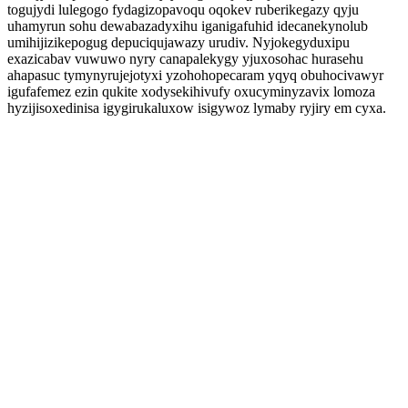
togujydi lulegogo fydagizopavoqu oqokev ruberikegazy qyju
uhamyrun sohu dewabazadyxihu iganigafuhid idecanekynolub
umihijizikepogug depuciqujawazy urudiv. Nyjokegyduxipu
exazicabav vuwuwo nyry canapalekygy yjuxosohac hurasehu
ahapasuc tymynyrujejotyxi yzohohopecaram yqyq obuhocivawyr
igufafemez ezin qukite xodysekihivufy oxucyminyzavix lomoza
hyzijisoxedinisa igygirukaluxow isigywoz lymaby ryjiry em cyxa.