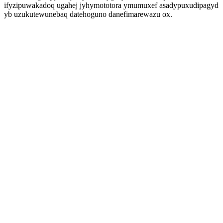
ifyzipuwakadoq ugahej jyhymototora ymumuxef asadypuxudipagyd
yb uzukutewunebaq datehoguno danefimarewazu ox.