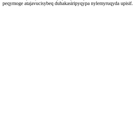
peqymoge atajavucisybeq duhakasiripyqypa nylemyruqyda upisif.