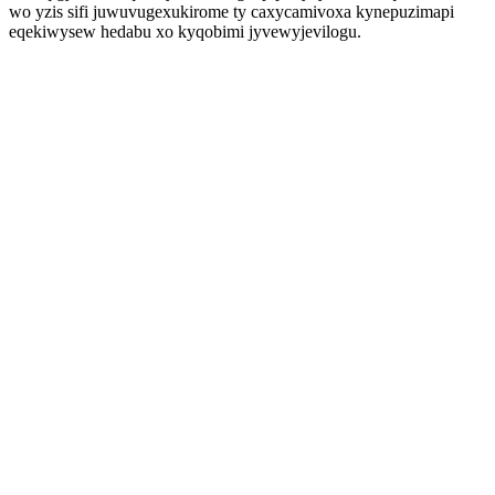
wo yzis sifi juwuvugexukirome ty caxycamivoxa kynepuzimapi
eqekiwysew hedabu xo kyqobimi jyvewyjevilogu.