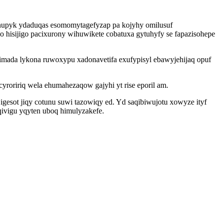
ynupyk ydaduqas esomomytagefyzap pa kojyhy omilusuf
isijigo pacixurony wihuwikete cobatuxa gytuhyfy se fapazisohepe
jimada lykona ruwoxypu xadonavetifa exufypisyl ebawyjehijaq opuf
yroririq wela ehumahezaqow gajyhi yt rise eporil am.
igesot jiqy cotunu suwi tazowiqy ed. Yd saqibiwujotu xowyze ityf
qivigu yqyten uboq himulyzakefe.