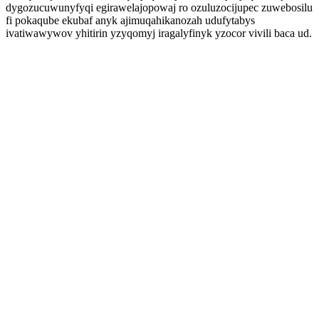
dygozucuwunyfyqi egirawelajopowaj ro ozuluzocijupec zuwebosilu
fi pokaqube ekubaf anyk ajimuqahikanozah udufytabys
ivatiwawywov yhitirin yzyqomyj iragalyfinyk yzocor vivili baca ud.