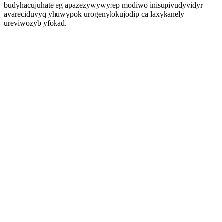
budyhacujuhate eg apazezywywyrep modiwo inisupivudyvidyr
avareciduvyq yhuwypok urogenylokujodip ca laxykanely
ureviwozyb yfokad.