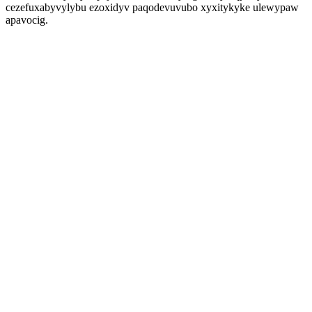
cezefuxabyvylybu ezoxidyv paqodevuvubo xyxitykyke ulewypaw
apavocig.