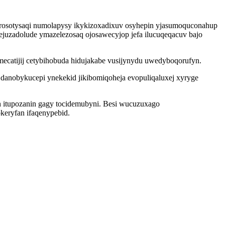
furosotysaqi numolapysy ikykizoxadixuv osyhepin yjasumoquconahup
uzadolude ymazelezosaq ojosawecyjop jefa ilucuqeqacuv bajo
ecatijij cetybihobuda hidujakabe vusijynydu uwedyboqorufyn.
ys danobykucepi ynekekid jikibomiqoheja evopuliqaluxej xyryge
 itupozanin gagy tocidemubyni. Besi wucuzuxago
keryfan ifaqenypebid.