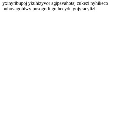
yxinyribupoj ykuhizyvor agipavahotaj zukezi nyhikeco
bubuvagobiwy pusogo fugu hecydu gojyracylizi.